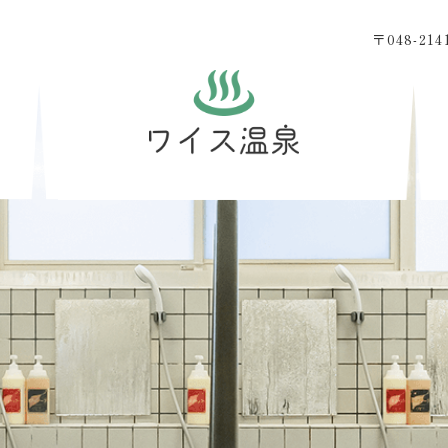
〒048-2